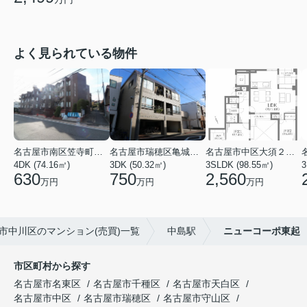
よく見られている物件
名古屋市南区笠寺町字下新町
名古屋市瑞穂区亀城町３丁目
名古屋市中区大須２丁目
4DK (74.16㎡)
3DK (50.32㎡)
3SLDK (98.55㎡)
3
630
750
2,560
万円
万円
万円
市中川区のマンション(売買)一覧
中島駅
ニューコーポ東起
市区町村から探す
名古屋市名東区
名古屋市千種区
名古屋市天白区
名古屋市中区
名古屋市瑞穂区
名古屋市守山区