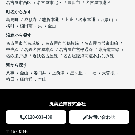
名古屋市西区
名古屋市北区
豊田市
名古屋市港区
町名から探す
鳥見町
成願寺
志賀本通
上菅
名東本通
八事山
横町
植田南
栄
金山
沿線から探す
名古屋市営名城線
名古屋市営鶴舞線
名古屋市営東山線
中央線
名鉄名古屋本線
名古屋市営桜通線
東海道本線
名鉄瀬戸線
近鉄名古屋線
名古屋臨海高速あおなみ線
駅から探す
八事
金山
春日井
上前津
星ヶ丘
一社
大曽根
植田
庄内通
本山
丸美産業株式会社
0120-033-439
お問い合わせ
〒467-0846