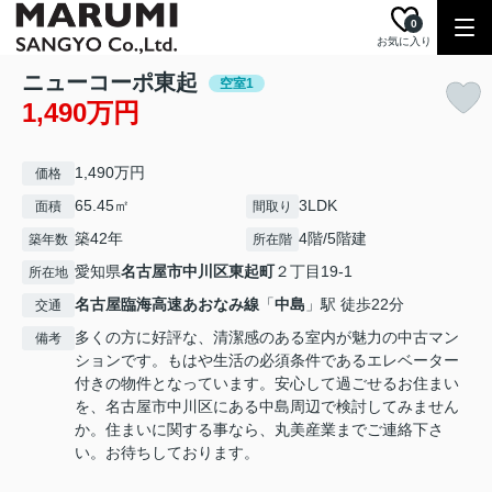
0
お気に入り
ニューコーポ東起
空室1
1,490万円
1,490万円
価格
65.45㎡
3LDK
面積
間取り
築42年
4階/5階建
築年数
所在階
愛知県
名古屋市中川区
東起町
２丁目19-1
所在地
名古屋臨海高速あおなみ線
「
中島
」駅 徒歩22分
交通
多くの方に好評な、清潔感のある室内が魅力の中古マン
備考
ションです。もはや生活の必須条件であるエレベーター
付きの物件となっています。安心して過ごせるお住まい
を、名古屋市中川区にある中島周辺で検討してみません
か。住まいに関する事なら、丸美産業までご連絡下さ
い。お待ちしております。