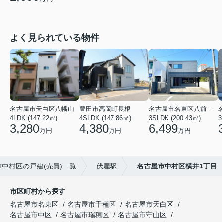
よく見られている物件
名古屋市天白区八幡山
豊田市高岡町長根
名古屋市名東区八前３丁目
4LDK (147.22㎡)
4SLDK (147.86㎡)
3SLDK (200.43㎡)
3
3,280
4,380
6,499
万円
万円
万円
中村区の戸建(売買)一覧
伏屋駅
名古屋市中村区横井1丁目
市区町村から探す
名古屋市名東区
名古屋市千種区
名古屋市天白区
名古屋市中区
名古屋市瑞穂区
名古屋市守山区