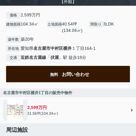
【外観】
2,599万円
価格
104.34㎡
40.54坪
3LDK
建物面積
土地面積
間取り
(134.04㎡)
築20年
築年数
愛知県
名古屋市中村区
横井
１丁目164-1
所在地
近鉄名古屋線
「
伏屋
」駅 徒歩18分
交通
お問い合わせ
無料
名古屋市中村区横井1丁目の販売中物件
2,599万円
31.56坪(104.34㎡)
周辺施設