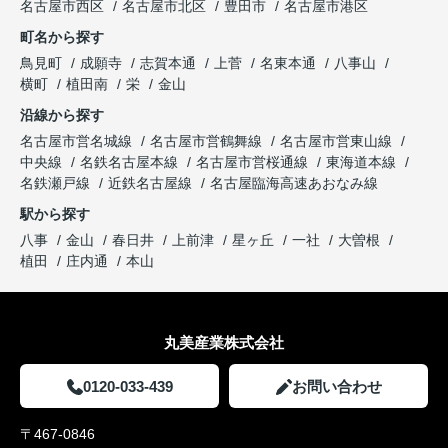
名古屋市西区
名古屋市北区
豊田市
名古屋市港区
町名から探す
鳥見町
成願寺
志賀本通
上菅
名東本通
八事山
横町
植田南
栄
金山
沿線から探す
名古屋市営名城線
名古屋市営鶴舞線
名古屋市営東山線
中央線
名鉄名古屋本線
名古屋市営桜通線
東海道本線
名鉄瀬戸線
近鉄名古屋線
名古屋臨海高速あおなみ線
駅から探す
八事
金山
春日井
上前津
星ヶ丘
一社
大曽根
植田
庄内通
本山
丸美産業株式会社
0120-033-439
お問い合わせ
〒467-0846