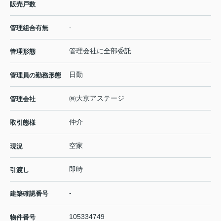
販売戸数
-
管理組合有無
管理会社に全部委託
管理形態
日勤
管理員の勤務形態
㈱大京アステージ
管理会社
仲介
取引態様
空家
現況
即時
引渡し
-
建築確認番号
105334749
物件番号