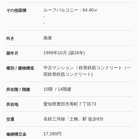
ルーフバルコニー：64.40㎡
その他面積
-
-
南東
向き
1999年10月 (築26年)
築年月
中古マンション / 鉄骨鉄筋コンクリート（一
種別 / 建物構造
部鉄骨鉄筋コンクリート)
10階 / 14階建
所在階 / 階建
愛知県
豊田市
寿町
７丁目73
所在地
名鉄三河線
「
土橋
」駅 徒歩8分
交通
17,280円
修繕積立金