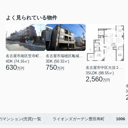
よく見られている物件
名古屋市南区笠寺町字下新町
名古屋市瑞穂区亀城町３丁目
4DK (74.16㎡)
3DK (50.32㎡)
630
750
名古屋市中区大須２丁目
万円
万円
3SLDK (98.55㎡)
2,560
万円
3
のマンション(売買)一覧
ライオンズガーデン豊田寿町
1006