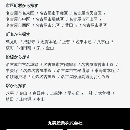
市区町村から探す
名古屋市名東区
名古屋市千種区
名古屋市天白区
名古屋市中区
名古屋市瑞穂区
名古屋市守山区
名古屋市西区
名古屋市北区
豊田市
名古屋市港区
町名から探す
鳥見町
成願寺
志賀本通
上菅
名東本通
八事山
横町
植田南
栄
金山
沿線から探す
名古屋市営名城線
名古屋市営鶴舞線
名古屋市営東山線
中央線
名鉄名古屋本線
名古屋市営桜通線
東海道本線
名鉄瀬戸線
近鉄名古屋線
名古屋臨海高速あおなみ線
駅から探す
八事
金山
春日井
上前津
星ヶ丘
一社
大曽根
植田
庄内通
本山
丸美産業株式会社