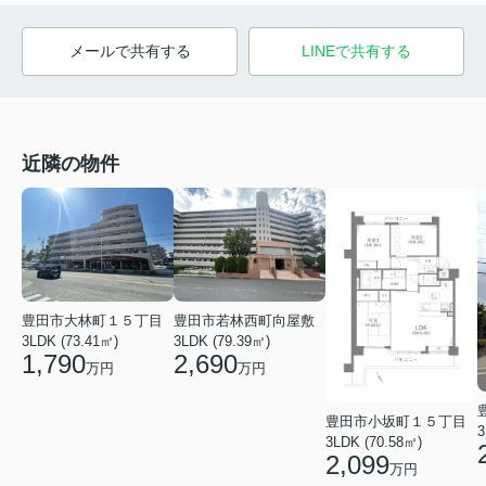
メールで共有する
LINEで共有する
近隣の物件
豊田市大林町１５丁目
豊田市若林西町向屋敷
3LDK (73.41㎡)
3LDK (79.39㎡)
1,790
2,690
万円
万円
豊田市小坂町１５丁目
3
3LDK (70.58㎡)
2,099
万円