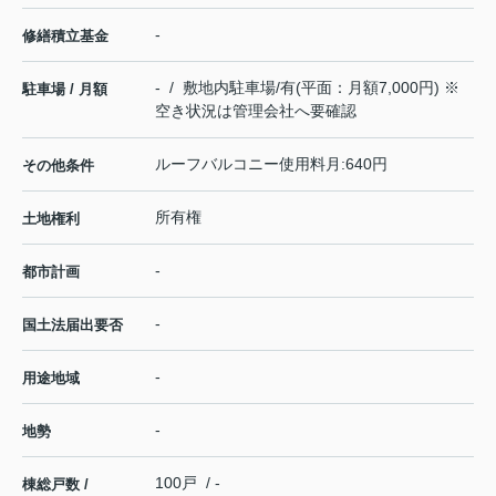
-
修繕積立基金
- / 敷地内駐車場/有(平面：月額7,000円) ※
駐車場 / 月額
空き状況は管理会社へ要確認
ルーフバルコニー使用料月:640円
その他条件
所有権
土地権利
-
都市計画
-
国土法届出要否
-
用途地域
-
地勢
100戸 / -
棟総戸数 /