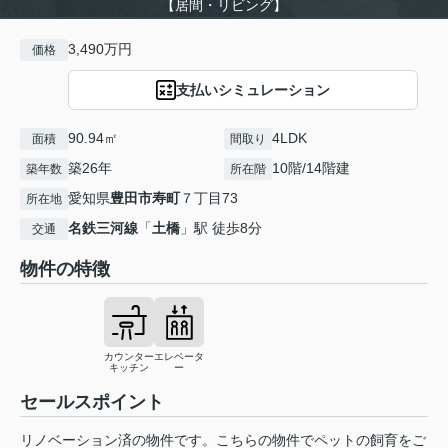
【居間・リビング】
3,490万円
価格
支払いシミュレーション
90.94㎡
4LDK
面積
間取り
築26年
10階/14階建
築年数
所在階
愛知県
豊田市
寿町
７丁目73
所在地
名鉄三河線
「
土橋
」駅 徒歩8分
交通
物件の特徴
カウンター
エレベータ
キッチン
ー
セールスポイント
リノベーション済の物件です。こちらの物件でペットの飼育をご