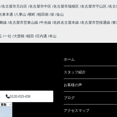
名古屋市天白区
名古屋市中区
名古屋市瑞穂区
名古屋市守山区
名古
名東本通
八事山
横町
植田南
栄
金山
鶴舞線
名古屋市営東山線
中央線
名鉄名古屋本線
名古屋市営桜通線
東
丘
一社
大曽根
植田
庄内通
本山
ホーム
スタッフ紹介
お客様の声
0120-033-439
ブログ
アクセスマップ