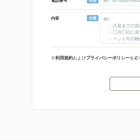
電話番号
任意
内容
任意
※
利用規約
および
プライバシーポリシー
を必