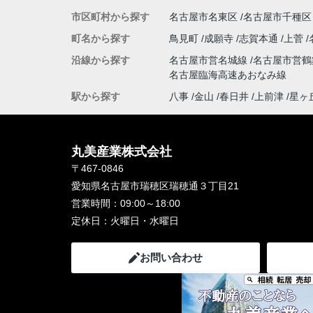
市区町村から探す
名古屋市名東区
名古屋市千種区
町名から探す
鳥見町
成願寺
志賀本通
上菅
沿線から探す
名古屋市営名城線
名古屋市営
名古屋臨海高速あおなみ線
駅から探す
八事
金山
春日井
上前津
星ヶ
丸美産業株式会社
〒467-0846
愛知県名古屋市瑞穂区瑞穂通３丁目21
営業時間：
09:00～18:00
定休日：
火曜日・水曜日
お問い合わせ