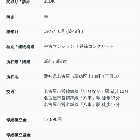
3LDK
間取り / 詳細
南
向き
1977年8月 (築49年)
築年月
中古マンション / 鉄筋コンクリート
種別 / 建物構造
3階 / 8階建
所在階 / 階建
愛知県
名古屋市瑞穂区
上山町
４丁目10
所在地
名古屋市営鶴舞線
「
いりなか
」駅 徒歩12分
交通
名古屋市営鶴舞線
「
八事
」駅 徒歩17分
名古屋市営名城線
「
八事
」駅 徒歩17分
12,590円
修繕積立金
-
修繕積立基金