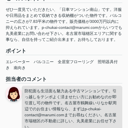
ぜひ一度見ていただきたい、「日車マンション南山」です。洋服
や日用品をまとめて収納できる収納棚がついた物件です。バルコ
ニーの広さが7.83平米の物件です。販売価格が3000万円以内に
抑えられています。p-chukai-contact@marumi.comからいつでも
丸美産業にお問い合わせ下さい。名古屋市瑞穂区エリアに関する
事なら、自信を持ってご紹介出来ます。お待ちしております。
ポイント
エレベーター
バルコニー
全居室フローリング
照明器具付
き
南向き
担当者のコメント
防犯面も生活面も魅力ある中古マンションです。引
っ越しをテンポよく済ませたい方にお勧めなのが即
引渡し可の物件です。名古屋市鶴舞線いりなか駅周
辺でのお住まい情報なら、まずはp-chukai-
contact@marumi.comまでお尋ねください。名古屋
市瑞穂区の不動産に詳しい、丸美産業にお任せ下さ
い。