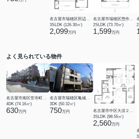
名古屋市瑞穂区田辺通２丁目
名古屋市瑞穂区惣作町２丁目
3SLDK (126.30㎡)
2SLDK (73.70㎡)
2
2,099
1,599
万円
万円
よく見られている物件
名古屋市南区笠寺町字下新町
名古屋市瑞穂区亀城町３丁目
4DK (74.16㎡)
3DK (50.32㎡)
630
750
名古屋市中区大須２丁目
万円
万円
3SLDK (98.55㎡)
2,560
万円
3