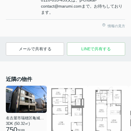
0120-033-439又は、p-chukai-
contact@marumi.comまで。お待ちしており
ます。
情報の見方
メールで共有する
LINEで共有する
近隣の物件
名古屋市瑞穂区亀城町３丁目
3DK (50.32㎡)
750
万円