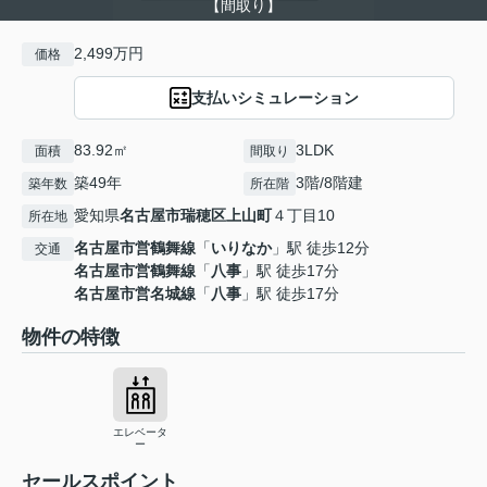
【間取り】
2,499万円
価格
支払いシミュレーション
83.92㎡
3LDK
面積
間取り
築49年
3階/8階建
築年数
所在階
愛知県
名古屋市瑞穂区
上山町
４丁目10
所在地
名古屋市営鶴舞線
「
いりなか
」駅 徒歩12分
交通
名古屋市営鶴舞線
「
八事
」駅 徒歩17分
名古屋市営名城線
「
八事
」駅 徒歩17分
物件の特徴
エレベータ
ー
セールスポイント