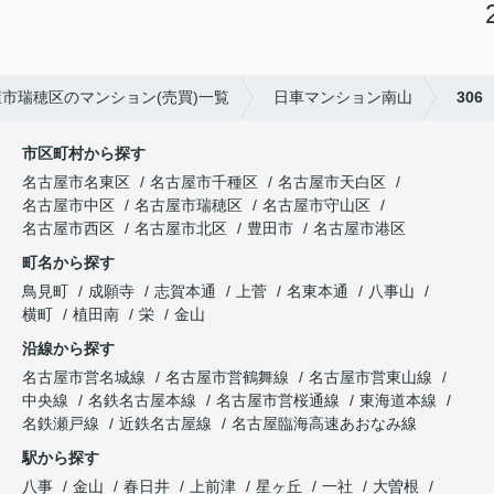
市瑞穂区のマンション(売買)一覧
日車マンション南山
306
市区町村から探す
名古屋市名東区
名古屋市千種区
名古屋市天白区
名古屋市中区
名古屋市瑞穂区
名古屋市守山区
名古屋市西区
名古屋市北区
豊田市
名古屋市港区
町名から探す
鳥見町
成願寺
志賀本通
上菅
名東本通
八事山
横町
植田南
栄
金山
沿線から探す
名古屋市営名城線
名古屋市営鶴舞線
名古屋市営東山線
中央線
名鉄名古屋本線
名古屋市営桜通線
東海道本線
名鉄瀬戸線
近鉄名古屋線
名古屋臨海高速あおなみ線
駅から探す
八事
金山
春日井
上前津
星ヶ丘
一社
大曽根