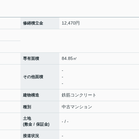
12,470円
修繕積立金
84.85㎡
専有面積
-
-
その他面積
-
鉄筋コンクリート
建物構造
中古マンション
種別
土地
- / -
(敷金 / 保証金)
-
接道状況