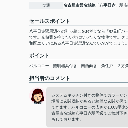
名古屋市営名城線
「
八事日赤
」駅 
交通
セールスポイント
八事日赤駅周辺への引っ越しをお考えなら「妙見町パー
です。光熱費を抑えたい方にぴったりな物件です。ク
和区エリアにある八事日赤近辺なんていかがでしょう。分か
ポイント
バルコニー
照明器具付き
南西向き
角住戸
３方
担当者のコメント
システムキッチン付きの物件でカラーリン
場所に玄関収納があると綺麗な玄関が保てま
できます。バルコニーの広さが10.09平
古屋市名城線八事日赤駅周辺でご検討下さい。当社
ちしております。