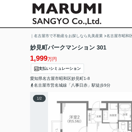
｜名古屋市で不動産をお探しなら丸美産業
名古屋市昭和区
妙見町パークマンション 301
1,999
万円
支払いシミュレーション
愛知県
名古屋市昭和区
妙見町
1-8
名古屋市営名城線「八事日赤」駅徒歩9分
1
/
2