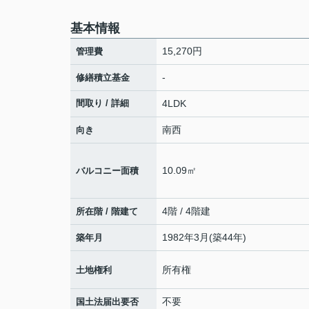
基本情報
15,270円
管理費
-
修繕積立基金
間取り / 詳細
4LDK
南西
向き
10.09㎡
バルコニー面積
4階 / 4階建
所在階 / 階建て
1982年3月(築44年)
築年月
所有権
土地権利
不要
国土法届出要否