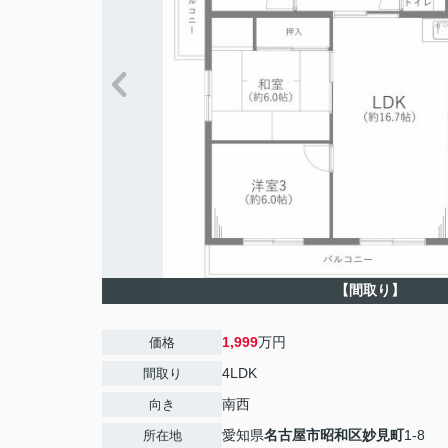
【間取り】
1,999
万円
価格
4LDK
間取り
南西
向き
愛知県
名古屋市昭和区
妙見町
1-8
所在地