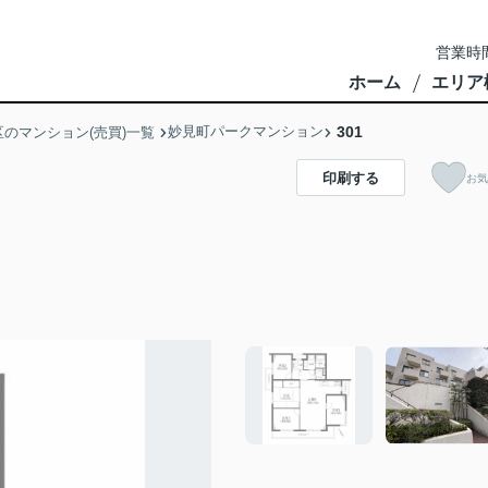
営業時間
ホーム
エリア
妙見町パークマンション
301
のマンション(売買)一覧
印刷する
お気