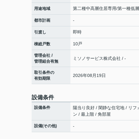
第二種中高層住居専用/第一種低
用途地域
-
都市計画
即時
引渡し
10戸
棟総戸数
管理会社 /
ミソノサービス株式会社 / -
管理組合有無
取引条件の
2026年08月19日
有効期限
設備条件
設備条件
陽当り良好 / 閑静な住宅地 / リフ
ン / 最上階 / 角部屋
設備(その他)
-