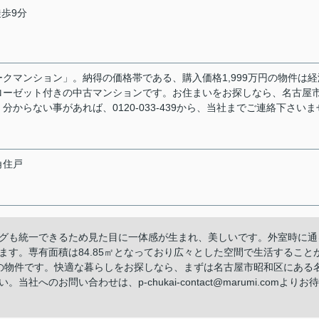
徒歩9分
クマンション」。納得の価格帯である、購入価格1,999万円の物件は経
ローゼット付きの中古マンションです。お住まいをお探しなら、名古屋
らない事があれば、0120-033-439から、当社までご連絡下さいま
角住戸
グも統一できるため見た目に一体感が生まれ、美しいです。外室時に通
す。専有面積は84.85㎡となっており広々とした空間で生活すること
米の物件です。快適な暮らしをお探しなら、まずは名古屋市昭和区にある
へのお問い合わせは、p-chukai-contact@marumi.comよりお待