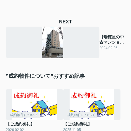
NEXT
【瑞穂区の中
古マンショ
ン】
2024.02.26
”成約物件について”おすすめ記事
成約物件について
成約物件について
【ご成約御礼】
【ご成約御礼】
2026.02.02
2025.11.05