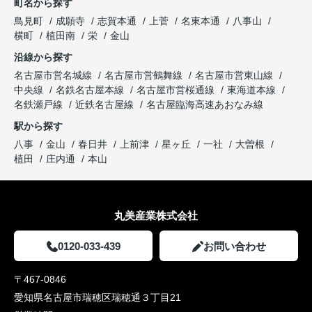
町名から探す
鳥見町
成願寺
志賀本通
上菅
名東本通
八事山
横町
植田南
栄
金山
沿線から探す
名古屋市営名城線
名古屋市営鶴舞線
名古屋市営東山線
中央線
名鉄名古屋本線
名古屋市営桜通線
東海道本線
名鉄瀬戸線
近鉄名古屋線
名古屋臨海高速あおなみ線
駅から探す
八事
金山
春日井
上前津
星ヶ丘
一社
大曽根
植田
庄内通
本山
丸美産業株式会社
0120-033-439
お問い合わせ
〒467-0846
愛知県名古屋市瑞穂区瑞穂通３丁目21