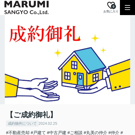
0
お気に入り
【ご成約御礼】
成約物件について
2024.02.25
#不動産売却
#戸建て
#中古戸建
#ご相談
#丸美の仲介
#仲介
#