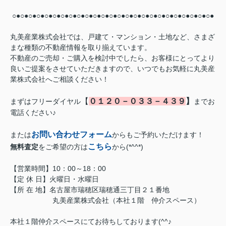
○●○●○●○●○●○●○●○●○●○●○●○●○●○●○●○●○●○●○●○●○●○●○●○●○●
丸美産業株式会社では、戸建て・マンション・土地など、さまざ
まな種類の不動産情報を取り揃えています。
不動産のご売却・ご購入を検討中でしたら、お客様にとってより
良いご提案をさせていただきますので、いつでもお気軽に
丸美産
業株式会社へ
ご相談ください！
【
０１２０－０３３－４３９
】
まずはフリーダイヤル
までお
電話ください♪
お問い合わせフォーム
または
からもご予約いただけます！
こちら
無料査定
をご希望の方は
から(*^^*)
【営業時間】10：00～18：00
【定 休 日】火曜日・水曜日
【所 在 地】名古屋市瑞穂区瑞穂通三丁目２１番地
丸美産業株式会社（本社１階 仲介スペース）
本社１階仲介スペースにてお待ちしております(^^♪