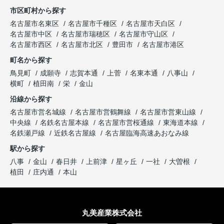
市区町村から探す
名古屋市名東区
名古屋市千種区
名古屋市天白区
名古屋市中区
名古屋市瑞穂区
名古屋市守山区
名古屋市西区
名古屋市北区
豊田市
名古屋市港区
町名から探す
鳥見町
成願寺
志賀本通
上菅
名東本通
八事山
横町
植田南
栄
金山
沿線から探す
名古屋市営名城線
名古屋市営鶴舞線
名古屋市営東山線
中央線
名鉄名古屋本線
名古屋市営桜通線
東海道本線
名鉄瀬戸線
近鉄名古屋線
名古屋臨海高速あおなみ線
駅から探す
八事
金山
春日井
上前津
星ヶ丘
一社
大曽根
植田
庄内通
本山
丸美産業株式会社