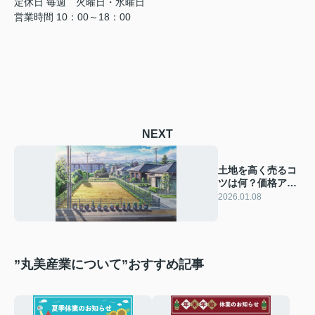
定休日
毎週 火曜日・水曜日
営業時間
10：00～18：00
NEXT
土地を高く売るコ
ツは何？価格アッ
プのポイントをま
2026.01.08
とめて紹介
”丸美産業について”おすすめ記事