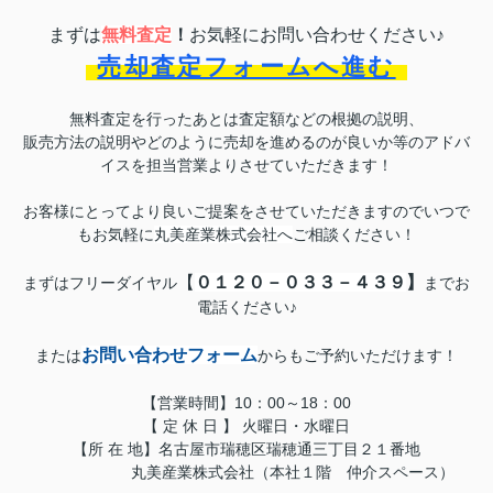
まずは
無料査定
！
お気軽にお問い合わせください♪
売却査定フォームへ進む
無料査定を行ったあとは査定額などの根拠の説明、
販売方法の説明やどのように売却を進めるのが良いか等の
アドバ
イスを担当営業よりさせていただきます！
お客様にとってより良いご提案をさせていただきますのでいつで
もお気軽に
丸美産業株式会社へ
ご相談ください！
【
０１２０－０３３－４３９
】
まずはフリーダイヤル
までお
電話ください♪
お問い合わせフォーム
または
からもご予約いただけます！
【営業時間】10：00～18：00
【 定 休 日 】 火曜日・水曜日
【所 在 地】名古屋市瑞穂区瑞穂通三丁目２１番地
丸美産業株式会社（本社１階 仲介スペース）