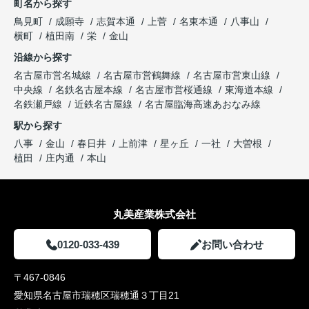
町名から探す
鳥見町
成願寺
志賀本通
上菅
名東本通
八事山
横町
植田南
栄
金山
沿線から探す
名古屋市営名城線
名古屋市営鶴舞線
名古屋市営東山線
中央線
名鉄名古屋本線
名古屋市営桜通線
東海道本線
名鉄瀬戸線
近鉄名古屋線
名古屋臨海高速あおなみ線
駅から探す
八事
金山
春日井
上前津
星ヶ丘
一社
大曽根
植田
庄内通
本山
丸美産業株式会社
0120-033-439
お問い合わせ
〒467-0846
愛知県名古屋市瑞穂区瑞穂通３丁目21