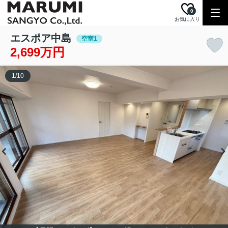
0
お気に入り
エスポア中島
空室1
2,699万円
1
/
10