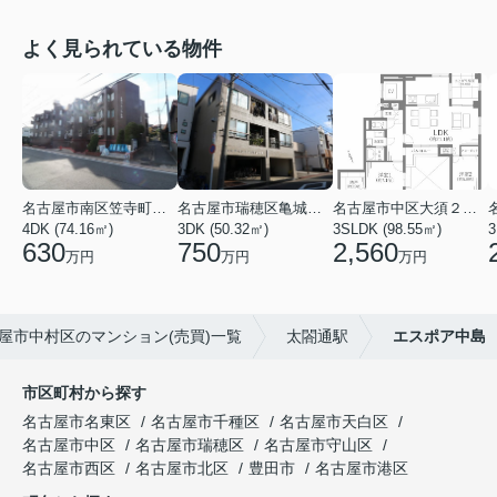
よく見られている物件
名古屋市南区笠寺町字下新町
名古屋市瑞穂区亀城町３丁目
名古屋市中区大須２丁目
4DK (74.16㎡)
3DK (50.32㎡)
3SLDK (98.55㎡)
3
630
750
2,560
万円
万円
万円
屋市中村区のマンション(売買)一覧
太閤通駅
エスポア中島
市区町村から探す
名古屋市名東区
名古屋市千種区
名古屋市天白区
名古屋市中区
名古屋市瑞穂区
名古屋市守山区
名古屋市西区
名古屋市北区
豊田市
名古屋市港区