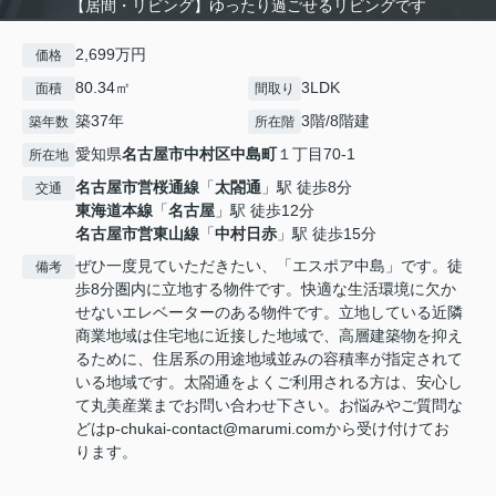
【居間・リビング】ゆったり過ごせるリビングです
2,699万円
価格
80.34㎡
3LDK
面積
間取り
築37年
3階/8階建
築年数
所在階
愛知県
名古屋市中村区
中島町
１丁目70-1
所在地
名古屋市営桜通線
「
太閤通
」駅 徒歩8分
交通
東海道本線
「
名古屋
」駅 徒歩12分
名古屋市営東山線
「
中村日赤
」駅 徒歩15分
ぜひ一度見ていただきたい、「エスポア中島」です。徒
備考
歩8分圏内に立地する物件です。快適な生活環境に欠か
せないエレベーターのある物件です。立地している近隣
商業地域は住宅地に近接した地域で、高層建築物を抑え
るために、住居系の用途地域並みの容積率が指定されて
いる地域です。太閤通をよくご利用される方は、安心し
て丸美産業までお問い合わせ下さい。お悩みやご質問な
どはp-chukai-contact@marumi.comから受け付けてお
ります。