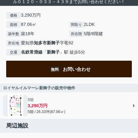
ル０１２０－０３３－４３９までお問い合わせください！
3,290万円
価格
87.06㎡
2LDK
面積
間取り
築18年
5階/8階建
築年数
所在階
愛知県
知多市
新舞子
字竜92
所在地
名鉄常滑線
「
新舞子
」駅 徒歩5分
交通
お問い合わせ
無料
ロイヤルイルマーレ新舞子の販売中物件
5階
3,290万円
5階 / 26.33坪(87.06㎡)
周辺施設