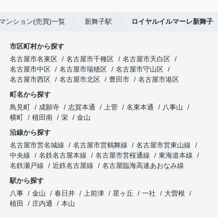
マンション(売買)一覧
新舞子駅
ロイヤルイルマーレ新舞子
市区町村から探す
名古屋市名東区
名古屋市千種区
名古屋市天白区
名古屋市中区
名古屋市瑞穂区
名古屋市守山区
名古屋市西区
名古屋市北区
豊田市
名古屋市港区
町名から探す
鳥見町
成願寺
志賀本通
上菅
名東本通
八事山
横町
植田南
栄
金山
沿線から探す
名古屋市営名城線
名古屋市営鶴舞線
名古屋市営東山線
中央線
名鉄名古屋本線
名古屋市営桜通線
東海道本線
名鉄瀬戸線
近鉄名古屋線
名古屋臨海高速あおなみ線
駅から探す
八事
金山
春日井
上前津
星ヶ丘
一社
大曽根
植田
庄内通
本山