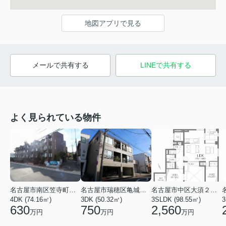
地図アプリで見る
メールで共有する
LINEで共有する
よく見られている物件
名古屋市南区笠寺町字下新町
名古屋市瑞穂区亀城町３丁目
名古屋市中区大須２丁目
4DK (74.16㎡)
3DK (50.32㎡)
3SLDK (98.55㎡)
3
630
750
2,560
万円
万円
万円