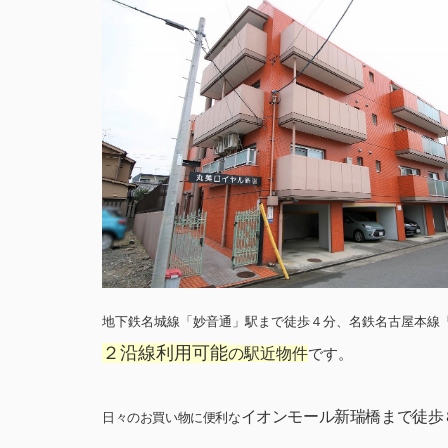
地下鉄名城線「妙音通」駅まで徒歩４分、名鉄名古屋本線
２沿線利用可能
の駅近
物件
です。
イオンモール新瑞橋
まで
徒歩
日々のお買い物に便利な