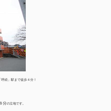
「呼続」駅まで徒歩４分！
８分
の立地です。