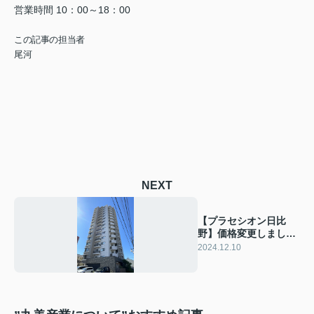
営業時間
10：00～18：00
この記事の担当者
尾河
NEXT
【プラセシオン日比
野】価格変更しまし
た！
2024.12.10