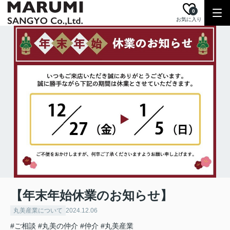
0
お気に入り
【年末年始休業のお知らせ】
丸美産業について
2024.12.06
#ご相談
#丸美の仲介
#仲介
#丸美産業