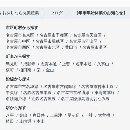
をお探しなら丸美産業
ブログ
【年末年始休業のお知らせ】
市区町村から探す
名古屋市名東区
名古屋市千種区
名古屋市天白区
名古屋市中区
名古屋市瑞穂区
名古屋市守山区
名古屋市西区
名古屋市北区
豊田市
名古屋市港区
町名から探す
鳥見町
成願寺
志賀本通
上菅
名東本通
八事山
横町
植田南
栄
金山
沿線から探す
名古屋市営名城線
名古屋市営鶴舞線
名古屋市営東山線
中央線
名鉄名古屋本線
名古屋市営桜通線
東海道本線
名鉄瀬戸線
近鉄名古屋線
名古屋臨海高速あおなみ線
駅から探す
八事
金山
春日井
上前津
星ヶ丘
一社
大曽根
植田
庄内通
本山