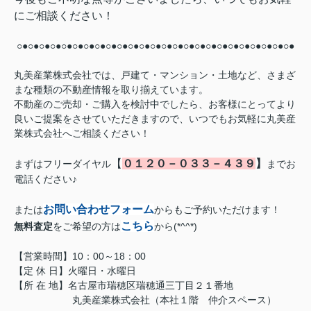
にご相談ください！
○●○●○●○●○●○●○●○●○●○●○●○●○●○●○●○●○●○●○●○●○●○●○●○●○●
丸美産業株式会社では、戸建て・マンション・土地など、さまざ
まな種類の不動産情報を取り揃えています。
不動産のご売却・ご購入を検討中でしたら、お客様にとってより
良いご提案をさせていただきますので、いつでもお気軽に
丸美産
業株式会社へ
ご相談ください！
【
０１２０－０３３－４３９
】
まずはフリーダイヤル
までお
電話ください♪
お問い合わせフォーム
または
からもご予約いただけます！
こちら
無料査定
をご希望の方は
から(*^^*)
【営業時間】10：00～18：00
【定 休 日】火曜日・水曜日
【所 在 地】名古屋市瑞穂区瑞穂通三丁目２１番地
丸美産業株式会社（本社１階 仲介スペース）