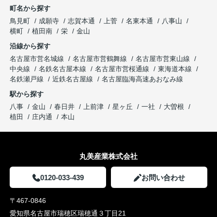
町名から探す
鳥見町
成願寺
志賀本通
上菅
名東本通
八事山
横町
植田南
栄
金山
沿線から探す
名古屋市営名城線
名古屋市営鶴舞線
名古屋市営東山線
中央線
名鉄名古屋本線
名古屋市営桜通線
東海道本線
名鉄瀬戸線
近鉄名古屋線
名古屋臨海高速あおなみ線
駅から探す
八事
金山
春日井
上前津
星ヶ丘
一社
大曽根
植田
庄内通
本山
丸美産業株式会社
0120-033-439
お問い合わせ
〒467-0846
愛知県名古屋市瑞穂区瑞穂通３丁目21