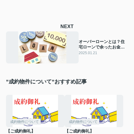
NEXT
オーバーローンとは？住
宅ローンで余ったお金を
使うリスクをご紹介
2025.01.21
”成約物件について”おすすめ記事
成約物件について
成約物件について
【ご成約御礼】
【ご成約御礼】