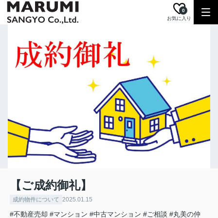
0
お気に入り
【ご成約御礼】
成約物件について
2025.01.15
#不動産売却
#マンション
#中古マンション
#ご相談
#丸美の仲