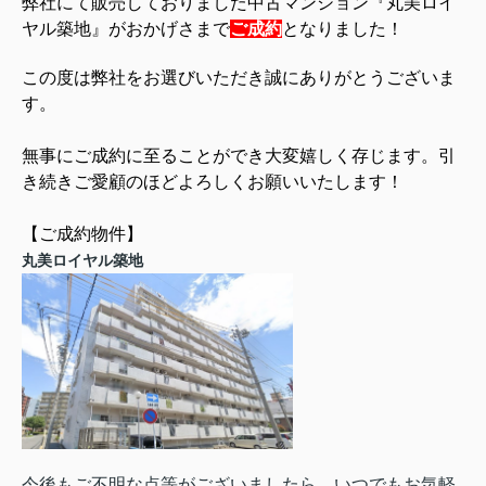
弊社にて販売しておりました中古マンション
『丸美ロイ
ヤル築地
』がおかげさまで
ご成約
となりました！
この度は弊社をお選びいただき誠にありがとうございま
す。
無事にご成約に至ることができ大変嬉しく存じます。
引
き続きご愛顧のほどよろしくお願いいたします！
【ご成約物件】
丸美ロイヤル築地
今後もご不明な点等がございましたら、いつでもお気軽