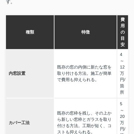
す。
費
用
種類
特徴
の
目
安
4
～
既存の窓の内側に新たな窓を
12
内窓設置
取り付ける方法。施工が簡単
万
で費用も抑えられる。
円/
箇
所
5
～
既存の窓枠を残し、その上か
20
ら新しい窓枠とガラスを取り
カバー工法
万
付ける方法。工期が短く、コ
円/
ストも抑えられる。