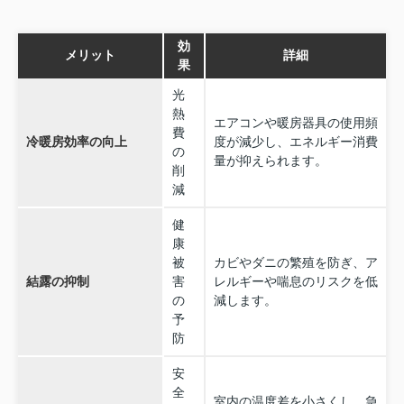
効
メリット
詳細
果
光
熱
エアコンや暖房器具の使用頻
費
冷暖房効率の向上
度が減少し、エネルギー消費
の
量が抑えられます。
削
減
健
康
被
カビやダニの繁殖を防ぎ、ア
結露の抑制
害
レルギーや喘息のリスクを低
の
減します。
予
防
安
全
室内の温度差を小さくし、急