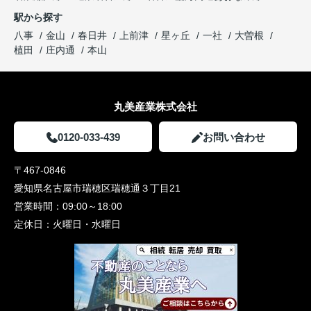
駅から探す
八事
金山
春日井
上前津
星ヶ丘
一社
大曽根
植田
庄内通
本山
丸美産業株式会社
0120-033-439
お問い合わせ
〒467-0846
愛知県名古屋市瑞穂区瑞穂通３丁目21
営業時間：
09:00～18:00
定休日：
火曜日・水曜日