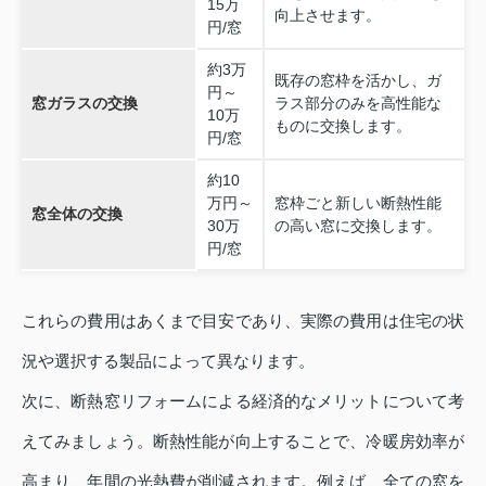
15万
向上させます。
円/窓
約3万
既存の窓枠を活かし、ガ
円～
窓ガラスの交換
ラス部分のみを高性能な
10万
ものに交換します。
円/窓
約10
万円～
窓枠ごと新しい断熱性能
窓全体の交換
30万
の高い窓に交換します。
円/窓
これらの費用はあくまで目安であり、実際の費用は住宅の状
況や選択する製品によって異なります。
次に、断熱窓リフォームによる経済的なメリットについて考
えてみましょう。断熱性能が向上することで、冷暖房効率が
高まり、年間の光熱費が削減されます。例えば、全ての窓を