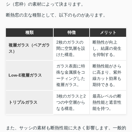
シ（窓枠）の素材によって決まります。
断熱窓の主な種類として、以下のものがあります。
種類
特徴
メリット
2枚のガラスの
断熱性が向上
複層ガラス（ペアガラ
間に空気層を設
し、結露の発生
ス）
けた構造。
を抑制する。
ガラス表面に特
断熱性能がさら
殊な金属膜をコ
に高まり、紫外
Low-E複層ガラス
ーティングした
線カット効果も
複層ガラス。
期待できる。
3枚のガラスと2
最高レベルの断
トリプルガラス
つの中空層から
熱性能と遮音性
なる構造。
能を持つ。
また、サッシの素材も断熱性能に大きく影響します。一般的