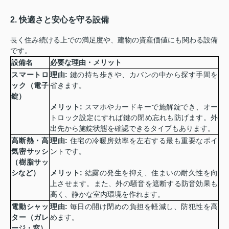
2. 快適さと安心を守る設備
長く住み続ける上での満足度や、建物の資産価値にも関わる設備
です。
設備名
必要な理由・メリット
スマートロ
理由
:
鍵の持ち歩きや、カバンの中から探す手間を
ック（電子
省きます。
錠）
メリット
:
スマホやカードキーで施解錠でき、オー
トロック設定にすれば鍵の閉め忘れも防げます。外
出先から施錠状態を確認できるタイプもあります。
高断熱・高
理由
:
住宅の冷暖房効率を左右する最も重要なポイ
気密サッシ
ントです。
（樹脂サッ
シなど）
メリット
:
結露の発生を抑え、住まいの耐久性を向
上させます。また、外の騒音を遮断する防音効果も
高く、静かな室内環境を作れます。
電動シャッ
理由
:
毎日の開け閉めの負担を軽減し、防犯性を高
ター（ガレ
めます。
ージ・窓）