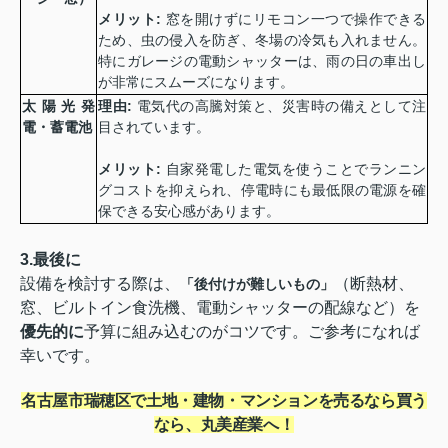
メリット
:
窓を開けずにリモコン一つで操作できる
ため、虫の侵入を防ぎ、冬場の冷気も入れません。
特にガレージの電動シャッターは、雨の日の車出し
が非常にスムーズになります。
太陽光発
理由
:
電気代の高騰対策と、災害時の備えとして注
電・蓄電池
目されています。
メリット
:
自家発電した電気を使うことでランニン
グコストを抑えられ、停電時にも最低限の電源を確
保できる安心感があります。
3.最後に
設備を検討する際は、
（断熱材、
「後付けが難しいもの」
窓、ビルトイン食洗機、電動シャッターの配線など）を
優先的に
予算に組み込むのがコツです。ご参考になれば
幸いです。
名古屋市瑞穂区で土地・建物・マンションを売るなら買う
なら、丸美産業へ！