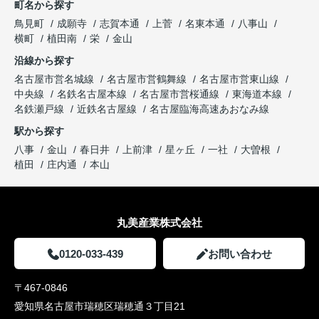
町名から探す
鳥見町
成願寺
志賀本通
上菅
名東本通
八事山
横町
植田南
栄
金山
沿線から探す
名古屋市営名城線
名古屋市営鶴舞線
名古屋市営東山線
中央線
名鉄名古屋本線
名古屋市営桜通線
東海道本線
名鉄瀬戸線
近鉄名古屋線
名古屋臨海高速あおなみ線
駅から探す
八事
金山
春日井
上前津
星ヶ丘
一社
大曽根
植田
庄内通
本山
丸美産業株式会社
0120-033-439
お問い合わせ
〒467-0846
愛知県名古屋市瑞穂区瑞穂通３丁目21