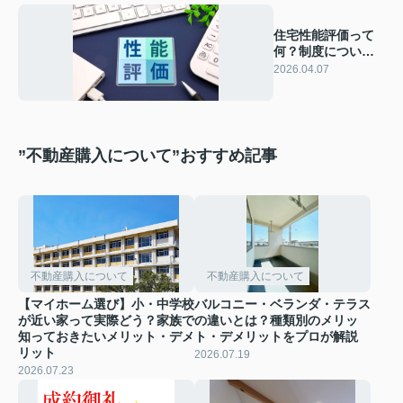
住宅性能評価って
何？制度について
内容をわかりやす
2026.04.07
く解説！
”不動産購入について”おすすめ記事
不動産購入について
不動産購入について
【マイホーム選び】小・中学校
バルコニー・ベランダ・テラス
が近い家って実際どう？家族で
の違いとは？種類別のメリッ
知っておきたいメリット・デメ
ト・デメリットをプロが解説
リット
2026.07.19
2026.07.23