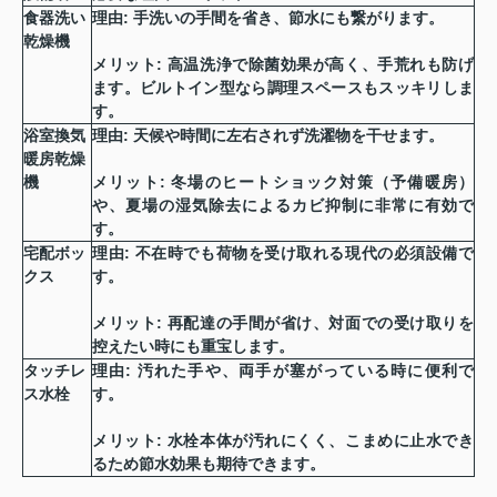
食器洗い
理由:
手洗いの手間を省き、節水にも繋がります。
乾燥機
メリット:
高温洗浄で除菌効果が高く、手荒れも防げ
ます。ビルトイン型なら調理スペースもスッキリしま
す。
浴室換気
理由:
天候や時間に左右されず洗濯物を干せます。
暖房乾燥
機
メリット:
冬場のヒートショック対策（予備暖房）
や、夏場の湿気除去によるカビ抑制に非常に有効で
す。
宅配ボッ
理由:
不在時でも荷物を受け取れる現代の必須設備で
クス
す。
メリット:
再配達の手間が省け、対面での受け取りを
控えたい時にも重宝します。
タッチレ
理由:
汚れた手や、両手が塞がっている時に便利で
ス水栓
す。
メリット:
水栓本体が汚れにくく、こまめに止水でき
るため節水効果も期待できます。