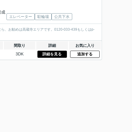
岩成
エレベーター
駐輪場
公共下水
勧めは高蔵寺エリアです。0120-033-439もしくはp-
間取り
詳細
お気に入り
3DK
詳細を見る
追加する