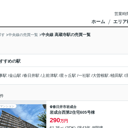
営業時間
ホーム
エリア
中央線 高蔵寺駅の売買一覧
探す
中央線の売買一覧
すすめの駅
事駅
/
金山駅
/
春日井駅
/
上前津駅
/
星ヶ丘駅
/
一社駅
/
大曽根駅
/
植田駅
/
件
マンション
春日井市
岩成台
岩成台西第2住宅605号棟
290
万円
61.35㎡ (3DK) /築43年 /8階建