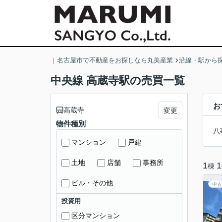
｜名古屋市で不動産をお探しなら丸美産業
沿線・駅から
中央線 高蔵寺駅の売買一覧
お
高蔵寺
変更
物件種別
八
マンション
戸建
土地
店舗
事務所
1
1
棟
ビル・その他
中古
投資用
区分マンション