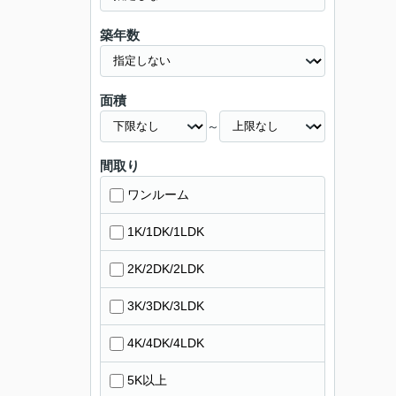
築年数
面積
～
間取り
ワンルーム
1K/1DK/1LDK
2K/2DK/2LDK
3K/3DK/3LDK
4K/4DK/4LDK
5K以上