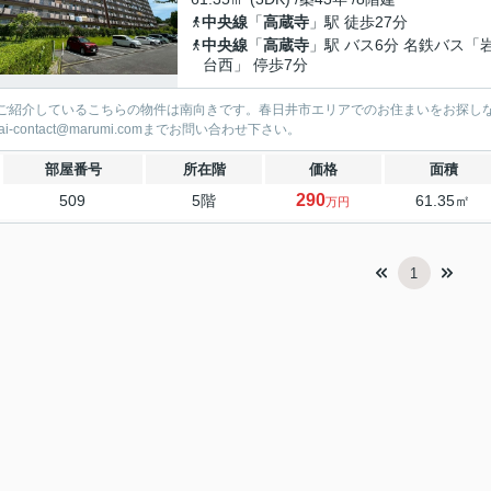
中央線
「
高蔵寺
」駅 徒歩27分
中央線
「
高蔵寺
」駅 バス6分 名鉄バス「
台西」 停歩7分
ご紹介しているこちらの物件は南向きです。春日井市エリアでのお住まいをお探しなら、お
kai-contact@marumi.comまでお問い合わせ下さい。
部屋番号
所在階
価格
面積
290
509
5階
61.35㎡
万円
1