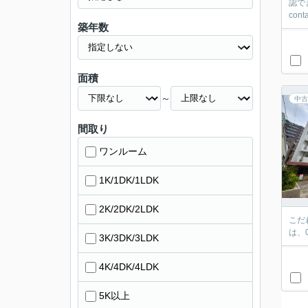
認で
con
築年数
面積
～
中古
間取り
ワンルーム
1K/1DK/1LDK
2K/2DK/2LDK
こだ
は、
3K/3DK/3LDK
4K/4DK/4LDK
5K以上