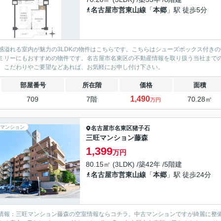
名古屋市営東山線
「
本郷
」駅 徒歩5分
感溢れる室内が魅力の3LDKの物件はこちらです。こちらはシューズボックス付きの
ミリーにもおすすめの物件です。名古屋市名東区の不動産情報を取り扱う当社までのご連絡はp-c
。こだわりやご要望などあれば、お気軽にお申し付け下さい。
部屋番号
所在階
価格
面積
1,490
709
7階
70.28㎡
万円
マンション
名古屋市名東区
猪子石
三旺マンション藤森
1,399
万円
80.15㎡ (3LDK) /築42年 /5階建
名古屋市営東山線
「
本郷
」駅 徒歩24分
情報：三旺マンション藤森の空室情報ならコチラ。中古マンションですが綺麗に整