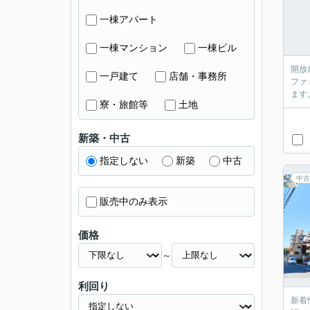
一棟アパート
一棟マンション
一棟ビル
開放
一戸建て
店舗・事務所
ファ
ます
寮・旅館等
土地
新築・中古
指定しない
新築
中古
中古
販売中のみ表示
価格
～
利回り
新着