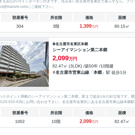
きる安心のTVインターホン付きです。住み良い名古屋市名東区で暮らすなら、フリーダイヤル0
tact@marumi.comにご連絡下さい。
部屋番号
所在階
価格
面積
1,399
304
3階
80.15㎡
万円
マンション
名古屋市名東区
本郷
シーアイマンション第二本郷
2,099
万円
82.47㎡ (3LDK) /築50年 /10階建
名古屋市営東山線
「
本郷
」駅 徒歩1分
わりポイント満載のシーアイマンション第二本郷。駅まで徒歩1分の好立地です。開
0120-033-439にお問い合わせ下さい。名古屋市名東区にある名古屋市東山線本
部屋番号
所在階
価格
面積
2,099
1002
10階
82.47㎡
万円