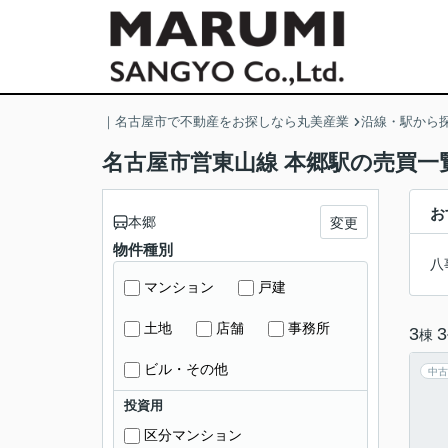
｜名古屋市で不動産をお探しなら丸美産業
沿線・駅から
名古屋市営東山線 本郷駅の売買一
お
本郷
変更
物件種別
八
マンション
戸建
土地
店舗
事務所
3
3
棟
ビル・その他
中古
投資用
区分マンション