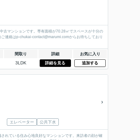
中古マンションです。専有面積が70.28㎡でスペースが十分の
hukai-contact@marumi.comからお待ちしており
間取り
詳細
お気に入り
3LDK
詳細を見る
追加する
エレベーター
公共下水
備されている住み心地良好なマンションです。来訪者の顔が確