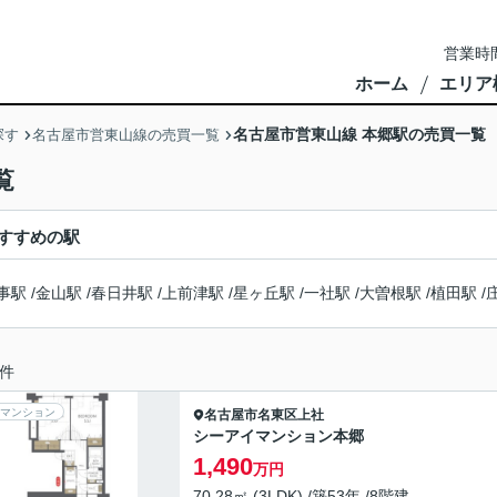
営業時間
ホーム
エリア
名古屋市営東山線 本郷駅の売買一覧
探す
名古屋市営東山線の売買一覧
覧
すすめの駅
事駅
/
金山駅
/
春日井駅
/
上前津駅
/
星ヶ丘駅
/
一社駅
/
大曽根駅
/
植田駅
/
件
マンション
名古屋市名東区
上社
シーアイマンション本郷
1,490
万円
70.28㎡ (3LDK) /築53年 /8階建