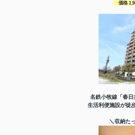
価格 1
,
名鉄小牧線「春日
生活利便施設が徒
＼収納たっ