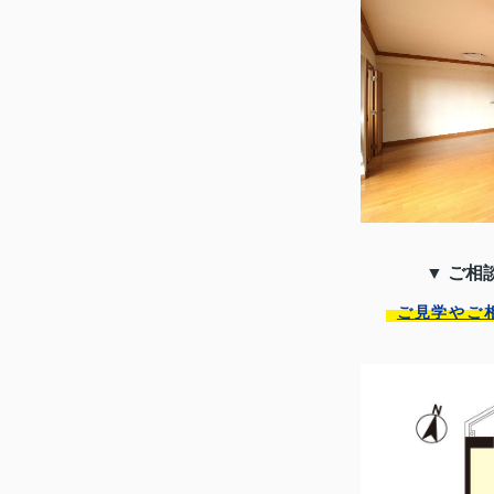
▼ ご相
ご見学やご