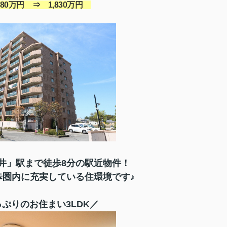
980
万円 ⇒ 1,830万円
井」駅まで徒歩8分の駅近物件！
歩圏内に充実している住環境です♪
ぷりのお住まい3LDK
／