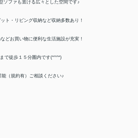
！大型ソファも置ける広々とした空間です♪
ゼット・リビング収納など収納多数あり！
局などお買い物に便利な生活施設が充実！
で徒歩１５分圏内です(*^^*)
可能（規約有）ご相談ください♪