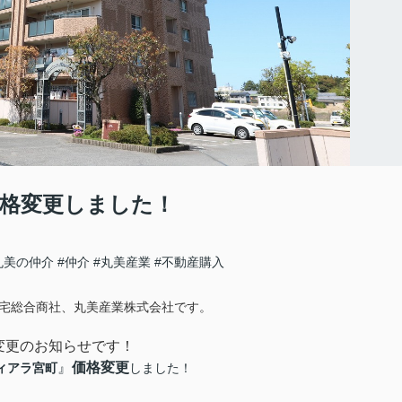
格変更しました！
丸美の仲介
#仲介
#丸美産業
#不動産購入
宅総合商社、丸美産業株式会社です。
変更のお知らせです！
』
価格変更
ィアラ宮町
しました！