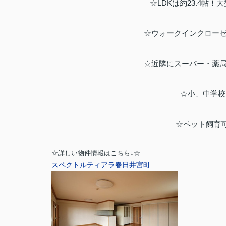
☆LDKは約23.4帖
☆ウォークインクロー
☆近隣にスーパー・薬
☆小、中学校ま
☆ペット飼育
☆詳しい物件情報はこちら
↓☆
スペクトルティアラ春日井宮町