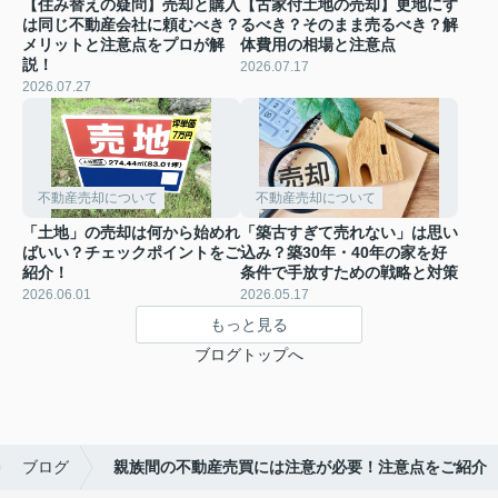
【住み替えの疑問】売却と購入
【古家付土地の売却】更地にす
は同じ不動産会社に頼むべき？
るべき？そのまま売るべき？解
メリットと注意点をプロが解
体費用の相場と注意点
説！
2026.07.17
2026.07.27
不動産売却について
不動産売却について
「土地」の売却は何から始めれ
「築古すぎて売れない」は思い
ばいい？チェックポイントをご
込み？築30年・40年の家を好
紹介！
条件で手放すための戦略と対策
2026.06.01
2026.05.17
もっと見る
ブログトップへ
ブログ
親族間の不動産売買には注意が必要！注意点をご紹介