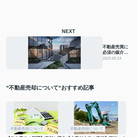
NEXT
不動産売買に
必須の媒介契
約とは？種類
2025.05.24
を解説
”不動産売却について”おすすめ記事
不動産売却について
不動産売却について