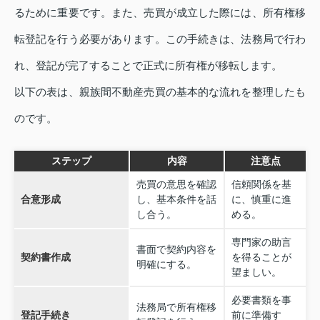
るために重要です。また、売買が成立した際には、所有権移
転登記を行う必要があります。この手続きは、法務局で行わ
れ、登記が完了することで正式に所有権が移転します。
以下の表は、親族間不動産売買の基本的な流れを整理したも
のです。
ステップ
内容
注意点
売買の意思を確認
信頼関係を基
合意形成
し、基本条件を話
に、慎重に進
し合う。
める。
専門家の助言
書面で契約内容を
契約書作成
を得ることが
明確にする。
望ましい。
必要書類を事
法務局で所有権移
登記手続き
前に準備す