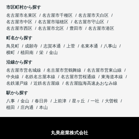
市区町村から探す
名古屋市名東区
名古屋市千種区
名古屋市天白区
名古屋市中区
名古屋市瑞穂区
名古屋市守山区
名古屋市西区
名古屋市北区
豊田市
名古屋市港区
町名から探す
鳥見町
成願寺
志賀本通
上菅
名東本通
八事山
横町
植田南
栄
金山
沿線から探す
名古屋市営名城線
名古屋市営鶴舞線
名古屋市営東山線
中央線
名鉄名古屋本線
名古屋市営桜通線
東海道本線
名鉄瀬戸線
近鉄名古屋線
名古屋臨海高速あおなみ線
駅から探す
八事
金山
春日井
上前津
星ヶ丘
一社
大曽根
植田
庄内通
本山
丸美産業株式会社