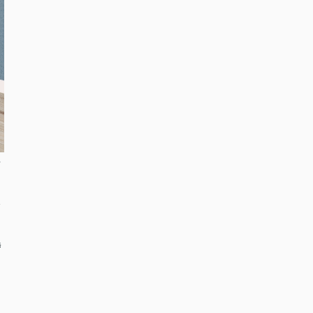
シ
分
時