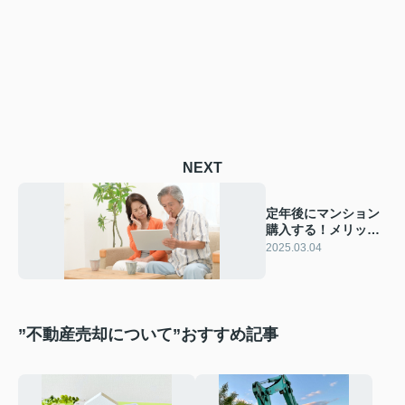
NEXT
定年後にマンション
購入する！メリッ
ト・デメリット・注
2025.03.04
意点もご紹介
”不動産売却について”おすすめ記事