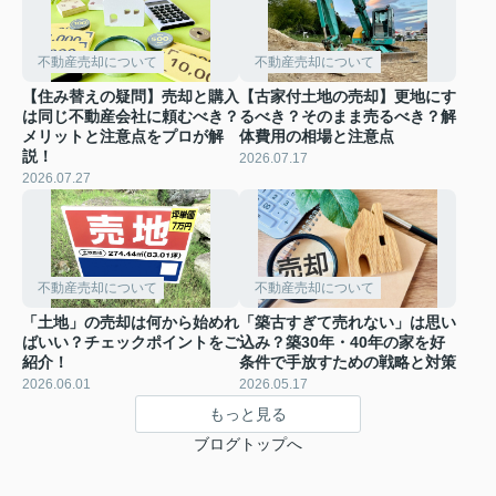
不動産売却について
不動産売却について
【住み替えの疑問】売却と購入
【古家付土地の売却】更地にす
は同じ不動産会社に頼むべき？
るべき？そのまま売るべき？解
メリットと注意点をプロが解
体費用の相場と注意点
説！
2026.07.17
2026.07.27
不動産売却について
不動産売却について
「土地」の売却は何から始めれ
「築古すぎて売れない」は思い
ばいい？チェックポイントをご
込み？築30年・40年の家を好
紹介！
条件で手放すための戦略と対策
2026.06.01
2026.05.17
もっと見る
ブログトップへ